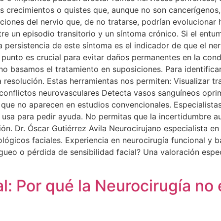
s crecimientos o quistes que, aunque no son cancerígenos,
ciones del nervio que, de no tratarse, podrían evolucionar h
tre un episodio transitorio y un síntoma crónico. Si el entu
a persistencia de este síntoma es el indicador de que el ne
e punto es crucial para evitar daños permanentes en la cond
no basamos el tratamiento en suposiciones. Para identifica
resolución. Estas herramientas nos permiten: Visualizar tr
ar conflictos neurovasculares Detecta vasos sanguíneos opri
 que no aparecen en estudios convencionales. Especialistas
 usa para pedir ayuda. No permitas que la incertidumbre a
ión. Dr. Óscar Gutiérrez Avila Neurocirujano especialista en
ológicos faciales. Experiencia en neurocirugía funcional y 
ueo o pérdida de sensibilidad facial? Una valoración espec
al: Por qué la Neurocirugía no