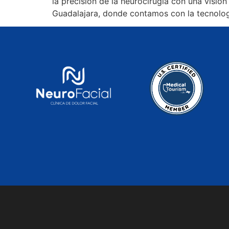
la precisión de la neurocirugía con una visió
Guadalajara, donde contamos con la tecnologí
© Neurofaci