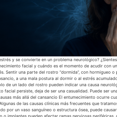
estrés y se convierte en un problema neurológico? ¿Siente
mecimiento facial y cuándo es el momento de acudir con un
rés. Sentir una parte del rostro “dormida”, con hormigueo o
ansancio, a una mala postura al dormir o al estrés acumula
olo de un lado del rostro pueden indicar una causa neurol
o facial persiste, deja de ser una casualidad. Puede ser un
ausas más allá del cansancio El entumecimiento ocurre cua
o. Algunas de las causas clínicas más frecuentes que tratam
ionado por un vaso sanguíneo o estructura ósea, puede caus
cio o implantes pueden afectar ramas nerviosas periférica