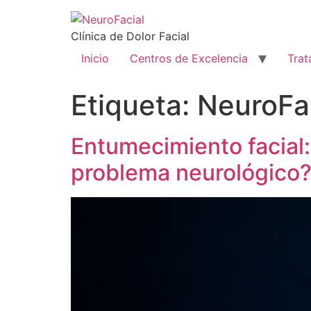
Clínica de Dolor Facial
Inicio
Centros de Excelencia
Trat
Etiqueta:
NeuroFac
Entumecimiento facial:
problema neurológico