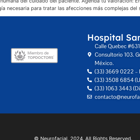
n humana del cuidado del paciente. Agenda tu valoración: E
a necesaria para tratar las afecciones más complejas del s
Hospital Sa
Calle Quebec #631,
Consultorio 103. G
México.
(33) 3669 0222 – 
(33) 3508 6854 (U
(33) 1063 3443 (Di
contacto@neurofa
al, 2024. All Rights Reserved.