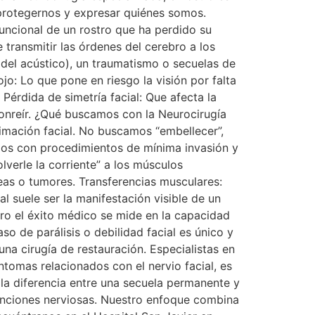
protegernos y expresar quiénes somos.
funcional de un rostro que ha perdido su
 transmitir las órdenes del cerebro a los
del acústico), un traumatismo o secuelas de
jo: Lo que pone en riesgo la visión por falta
 Pérdida de simetría facial: Que afecta la
sonreír. ¿Qué buscamos con la Neurocirugía
nimación facial. No buscamos “embellecer”,
mos con procedimientos de mínima invasión y
lverle la corriente” a los músculos
eas o tumores. Transferencias musculares:
l suele ser la manifestación visible de un
ero el éxito médico se mide en la capacidad
so de parálisis o debilidad facial es único y
una cirugía de restauración. Especialistas en
íntomas relacionados con el nervio facial, es
la diferencia entre una secuela permanente y
funciones nerviosas. Nuestro enfoque combina