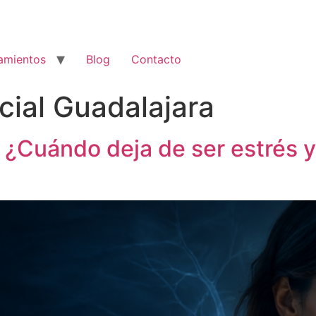
amientos
Blog
Contacto
ial Guadalajara
 ¿Cuándo deja de ser estrés y
?