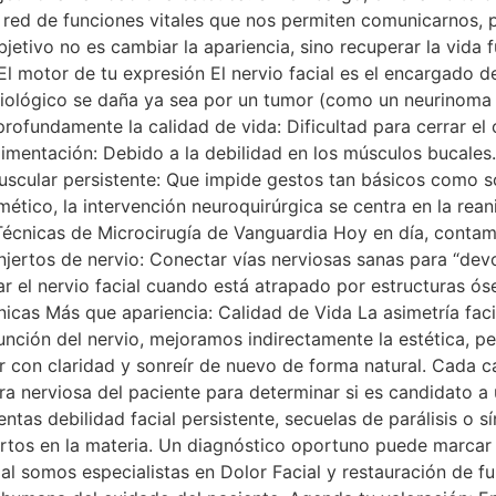
red de funciones vitales que nos permiten comunicarnos, 
jetivo no es cambiar la apariencia, sino recuperar la vida 
 motor de tu expresión El nervio facial es el encargado de
iológico se daña ya sea por un tumor (como un neurinoma 
rofundamente la calidad de vida: Dificultad para cerrar el o
alimentación: Debido a la debilidad en los músculos bucales.
 muscular persistente: Que impide gestos tan básicos como 
ético, la intervención neuroquirúrgica se centra en la rea
Técnicas de Microcirugía de Vanguardia Hoy en día, conta
Injertos de nervio: Conectar vías nerviosas sanas para “devo
ar el nervio facial cuando está atrapado por estructuras ós
icas Más que apariencia: Calidad de Vida La asimetría facia
unción del nervio, mejoramos indirectamente la estética, p
ar con claridad y sonreír de nuevo de forma natural. Cada ca
ura nerviosa del paciente para determinar si es candidato a 
ntas debilidad facial persistente, secuelas de parálisis o s
rtos en la materia. Un diagnóstico oportuno puede marcar 
ial somos especialistas en Dolor Facial y restauración de 