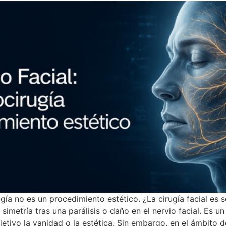
ugía no es un procedimiento estético. ¿La cirugía facial es
 simetría tras una parálisis o daño en el nervio facial. Es 
etivo la vanidad o la estética. Sin embargo, en el ámbito de