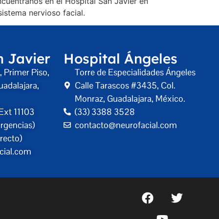
ncuéntranos en el Hospital San Javier en
istema nervioso facial.
n Javier
Hospital Ángeles
 Primer Piso,
Torre de Especialidades Ángeles
uadalajara,
Calle Tarascos #3435, Col.
Monraz, Guadalajara, México.
Ext 11103
(33) 3388 3528
rgencias)
contacto@neurofacial.com
recto)
cial.com