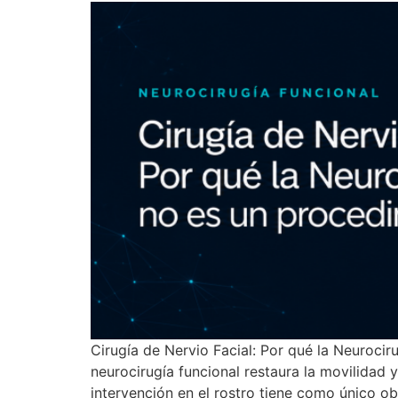
Cirugía de Nervio Facial: Por qué la Neurocir
neurocirugía funcional restaura la movilidad y
intervención en el rostro tiene como único obj