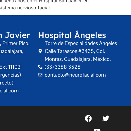
ncuéntranos en el Hospital San Javier en
istema nervioso facial.
n Javier
Hospital Ángeles
 Primer Piso,
Torre de Especialidades Ángeles
uadalajara,
Calle Tarascos #3435, Col.
Monraz, Guadalajara, México.
Ext 11103
(33) 3388 3528
rgencias)
contacto@neurofacial.com
recto)
cial.com