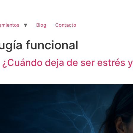
amientos
Blog
Contacto
ugía funcional
 ¿Cuándo deja de ser estrés y
?