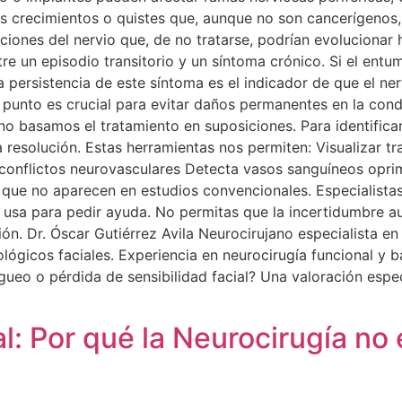
s crecimientos o quistes que, aunque no son cancerígenos,
ciones del nervio que, de no tratarse, podrían evolucionar h
tre un episodio transitorio y un síntoma crónico. Si el entu
a persistencia de este síntoma es el indicador de que el ne
e punto es crucial para evitar daños permanentes en la cond
no basamos el tratamiento en suposiciones. Para identifica
resolución. Estas herramientas nos permiten: Visualizar tr
ar conflictos neurovasculares Detecta vasos sanguíneos opri
 que no aparecen en estudios convencionales. Especialistas
 usa para pedir ayuda. No permitas que la incertidumbre a
ión. Dr. Óscar Gutiérrez Avila Neurocirujano especialista en
ológicos faciales. Experiencia en neurocirugía funcional y 
ueo o pérdida de sensibilidad facial? Una valoración espec
al: Por qué la Neurocirugía no