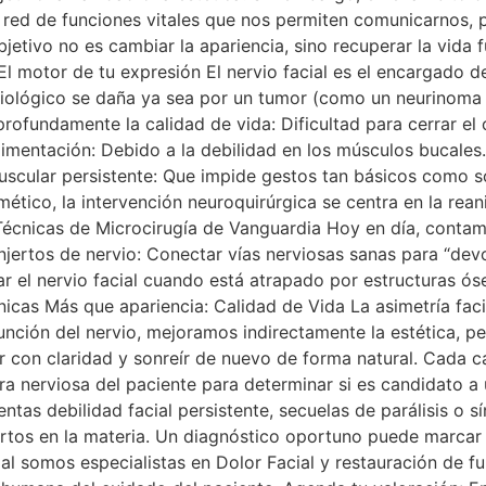
red de funciones vitales que nos permiten comunicarnos, 
jetivo no es cambiar la apariencia, sino recuperar la vida 
 motor de tu expresión El nervio facial es el encargado de
iológico se daña ya sea por un tumor (como un neurinoma 
rofundamente la calidad de vida: Dificultad para cerrar el o
alimentación: Debido a la debilidad en los músculos bucales.
 muscular persistente: Que impide gestos tan básicos como 
ético, la intervención neuroquirúrgica se centra en la rea
Técnicas de Microcirugía de Vanguardia Hoy en día, conta
Injertos de nervio: Conectar vías nerviosas sanas para “devo
ar el nervio facial cuando está atrapado por estructuras ós
icas Más que apariencia: Calidad de Vida La asimetría facia
unción del nervio, mejoramos indirectamente la estética, p
ar con claridad y sonreír de nuevo de forma natural. Cada ca
ura nerviosa del paciente para determinar si es candidato a 
ntas debilidad facial persistente, secuelas de parálisis o s
rtos en la materia. Un diagnóstico oportuno puede marcar 
ial somos especialistas en Dolor Facial y restauración de 