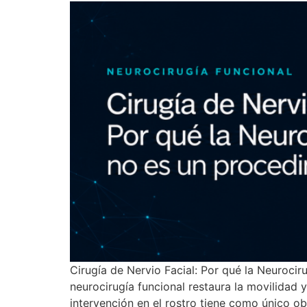
Cirugía de Nervio Facial: Por qué la Neurocir
neurocirugía funcional restaura la movilidad y
intervención en el rostro tiene como único obj