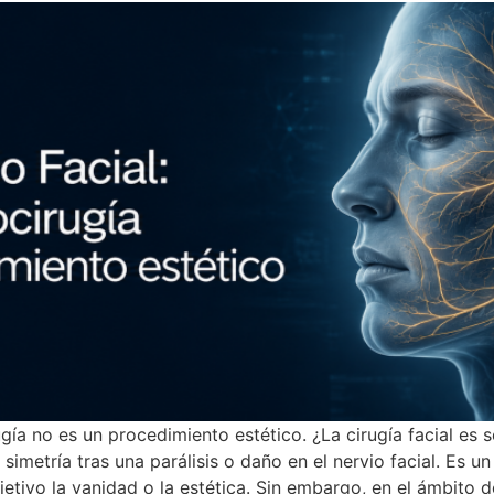
ugía no es un procedimiento estético. ¿La cirugía facial es
 simetría tras una parálisis o daño en el nervio facial. Es 
etivo la vanidad o la estética. Sin embargo, en el ámbito de