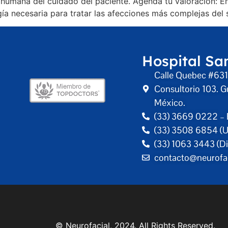
n humana del cuidado del paciente. Agenda tu valoración: E
a necesaria para tratar las afecciones más complejas del s
Hospital Sa
Calle Quebec #631,
Consultorio 103. G
México.
(33) 3669 0222 – 
(33) 3508 6854 (U
(33) 1063 3443 (Di
contacto@neurofa
al, 2024. All Rights Reserved.