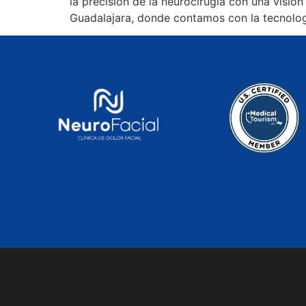
la precisión de la neurocirugía con una visió
Guadalajara, donde contamos con la tecnologí
© Neurofaci