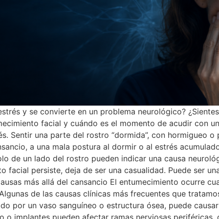
estrés y se convierte en un problema neurológico? ¿Siente
mecimiento facial y cuándo es el momento de acudir con un
rés. Sentir una parte del rostro “dormida”, con hormigueo o
ansancio, a una mala postura al dormir o al estrés acumula
olo de un lado del rostro pueden indicar una causa neurol
o facial persiste, deja de ser una casualidad. Puede ser un
ausas más allá del cansancio El entumecimiento ocurre cua
o. Algunas de las causas clínicas más frecuentes que tratam
ionado por un vaso sanguíneo o estructura ósea, puede caus
cio o implantes pueden afectar ramas nerviosas periférica