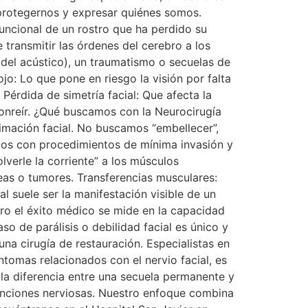
protegernos y expresar quiénes somos.
funcional de un rostro que ha perdido su
 transmitir las órdenes del cerebro a los
del acústico), un traumatismo o secuelas de
jo: Lo que pone en riesgo la visión por falta
 Pérdida de simetría facial: Que afecta la
sonreír. ¿Qué buscamos con la Neurocirugía
nimación facial. No buscamos “embellecer”,
mos con procedimientos de mínima invasión y
lverle la corriente” a los músculos
eas o tumores. Transferencias musculares:
l suele ser la manifestación visible de un
ero el éxito médico se mide en la capacidad
so de parálisis o debilidad facial es único y
una cirugía de restauración. Especialistas en
íntomas relacionados con el nervio facial, es
la diferencia entre una secuela permanente y
funciones nerviosas. Nuestro enfoque combina