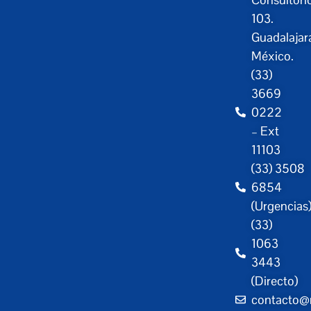
103.
Guadalajar
México.
(33)
3669
0222
– Ext
11103
(33) 3508
6854
(Urgencias
(33)
1063
3443
(Directo)
contacto@