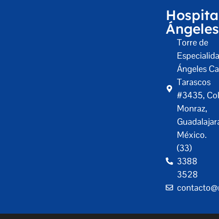
Hospita
Ángeles
Torre de
Especialid
Ángeles Ca
Tarascos
#3435, Col
Monraz,
Guadalajar
México.
(33)
3388
3528
contacto@